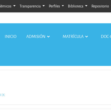
adémicos
Transparencia
Perfiles
Biblioteca
Repositorio
INICIO
ADMISIÓN
MATRÍCULA
DOC-
 IX