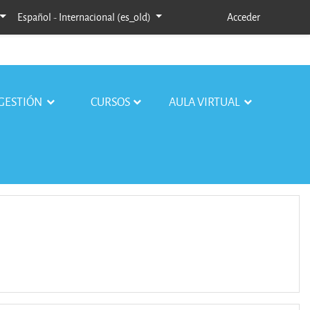
Español - Internacional ‎(es_old)‎
Acceder
GESTIÓN
CURSOS
AULA VIRTUAL