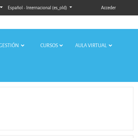
Español - Internacional ‎(es_old)‎
Acceder
GESTIÓN
CURSOS
AULA VIRTUAL